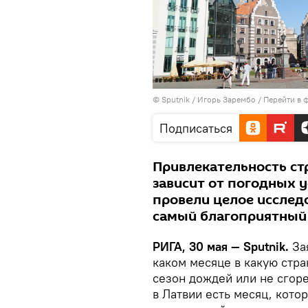
© Sputnik / Игорь Зарембо
/
Перейти в 
Подписаться
Привлекательность ст
зависит от погодных у
провели целое исслед
самый благоприятный 
РИГА, 30 мая — Sputnik.
За
каком месяце в какую стра
сезон дождей или не сгоре
в Латвии есть месяц, кото