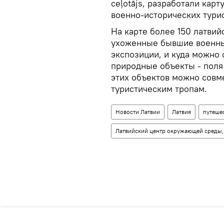
ceļotājs, разработали кар
военно-исторических турис
На карте более 150 латвий
ухоженные бывшие военны
экспозиции, и куда можно 
природные объекты - поля
этих объектов можно совме
туристическим тропам.
Новости Латвии
Латвия
путеше
Латвийский центр окружающей среды,