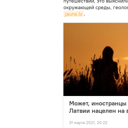
путешествий, это выяснил
окружающей среды, геоло
jauns.lv
.
Может, иностранцы 
Латвии нацелен на 
31 марта 2021, 20:22