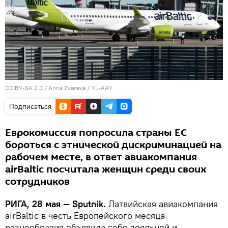
CC BY-SA 2.0
/
Anna Zvereva
/
YL-AAY
Подписаться
Еврокомиссия попросила страны ЕС
бороться с этнической дискриминацией на
рабочем месте, в ответ авиакомпания
airBaltic посчитала женщин среди своих
сотрудников
РИГА, 28 мая — Sputnik.
Латвийская авиакомпания
airBaltic в честь Европейского месяца
разнообразия объявила себя лояльной и