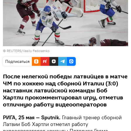
© REUTERS/Vasily Fedosenko
Подписаться
После нелегкой победы латвийцев в матче
ЧМ по хоккею над сборной Италии (3:0)
наставник латвийской команды Боб
Хартли прокомментировал игру, отметив
отличную работу видеооператоров
РИГА, 25 мая — Sputnik.
Главный тренер сборной
Латвии Боб Хартли отметил работу
видеооператоров команды Петериса Грома,