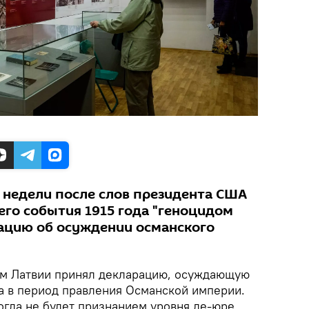
и недели после слов президента США
его события 1915 года "геноцидом
ацию об осуждении османского
м Латвии принял декларацию, осуждающую
а в период правления Османской империи.
огда не будет признанием уровня де-юре,