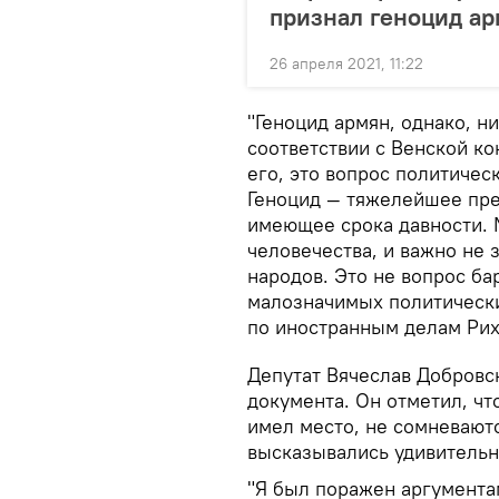
признал геноцид а
26 апреля 2021, 11:22
"Геноцид армян, однако, ни
соответствии с Венской ко
его, это вопрос политичес
Геноцид — тяжелейшее пре
имеющее срока давности. 
человечества, и важно не з
народов. Это не вопрос ба
малозначимых политически
по иностранным делам Рих
Депутат Вячеслав Добровс
документа. Он отметил, чт
имел место, не сомневают
высказывались удивительн
"Я был поражен аргумента