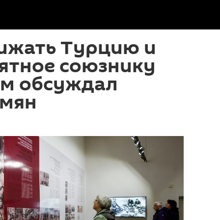
бижать Турцию и
иятное союзнику
йм обсуждал
рмян