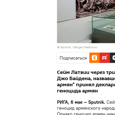
© Sputnik / Sergey Melkonov
Подписаться
Сейм Латвии через тр
Джо Байдена, назвавш
армян" принял деклар
геноцида армян
РИГА, 6 мая — Sputnik.
Сей
геноцид армянского народ
Однако геноцид армян ник