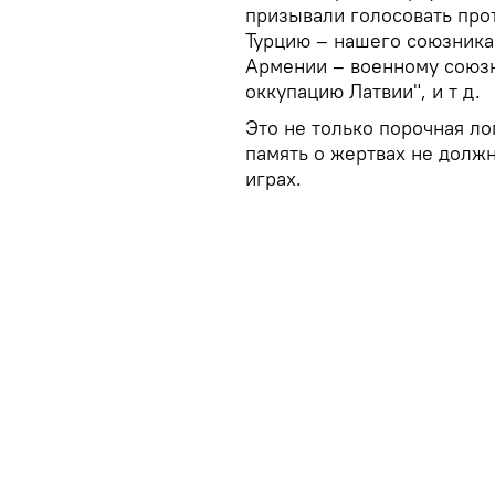
призывали голосовать прот
Турцию – нашего союзника 
Армении – военному союзн
оккупацию Латвии", и т д.
Это не только порочная ло
память о жертвах не долж
играх.