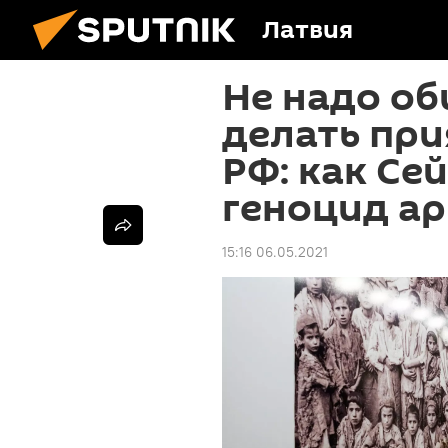
Латвия
Не надо о
делать пр
РФ: как Се
геноцид а
15:16 06.05.2021