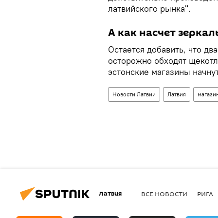
латвийского рынка".
А как насчет зеркал
Остается добавить, что дв
осторожно обходят щекотли
эстонские магазины начнут
Новости Латвии
Латвия
магази
Латвия
ВСЕ НОВОСТИ
РИГА