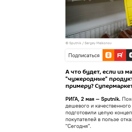
© Sputnik / Sergey Melkonov
Подписаться
А что будет, если из м
"чужеродные" продукты
примеру? Супермарке
РИГА, 2 мая — Sputnik.
Похо
дешевого и качественного
подготовили целую концеп
покупателей в пользе отка
"Сегодня".