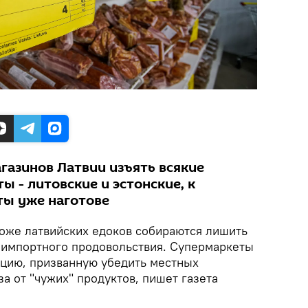
агазинов Латвии изъять всякие
 - литовские и эстонские, к
ты уже наготове
же латвийских едоков собираются лишить
 импортного продовольствия. Супермаркеты
цию, призванную убедить местных
за от "чужих" продуктов, пишет газета