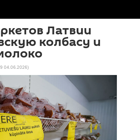
ркетов Латвии
вскую колбасу и
 молоко
39 04.06.2026
)