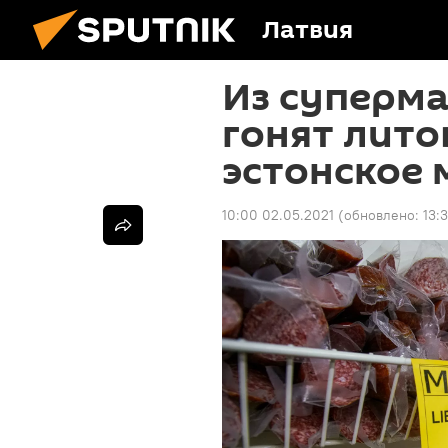
Латвия
Из суперма
гонят лито
эстонское
10:00 02.05.2021
(обновлено:
13: