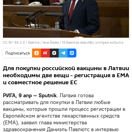
CC BY-SA 2.0
/
Saeima / Ieva Ābele
/
13.Saeimas deputātu svinīgais solījums
Подписаться
Для покупки российской вакцины в Латвии
необходимы две вещи - регистрация в EMA
и совместное решение ЕС
РИГА, 9 апр — Sputnik
. Латвия готова
рассматривать для покупки в Латвии любые
вакцины, которые прошли процесс регистрации в
Европейском агентстве лекарственных средств
(EMA), заявил глава министерства
здравоохранения Даниэль Павлютс в интервью