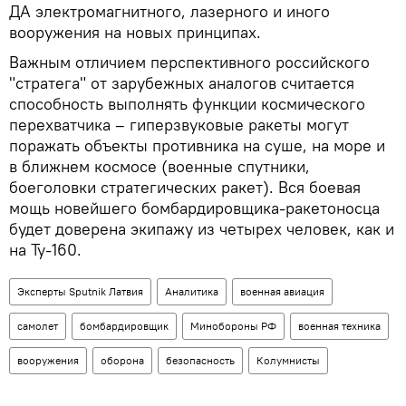
ДА электромагнитного, лазерного и иного
вооружения на новых принципах.
Важным отличием перспективного российского
"стратега" от зарубежных аналогов считается
способность выполнять функции космического
перехватчика – гиперзвуковые ракеты могут
поражать объекты противника на суше, на море и
в ближнем космосе (военные спутники,
боеголовки стратегических ракет). Вся боевая
мощь новейшего бомбардировщика-ракетоносца
будет доверена экипажу из четырех человек, как и
на Ту-160.
Эксперты Sputnik Латвия
Аналитика
военная авиация
самолет
бомбардировщик
Минобороны РФ
военная техника
вооружения
оборона
безопасность
Колумнисты