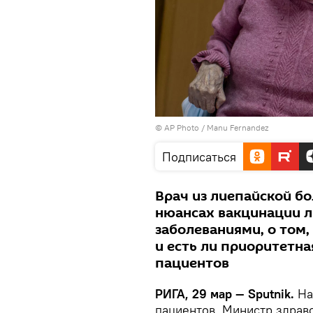
© AP Photo /
Manu Fernandez
Подписаться
Врач из лиепайской б
нюансах вакцинации 
заболеваниями, о том,
и есть ли приоритетна
пациентов
РИГА, 29 мар — Sputnik.
На
пациентов. Министр здрав