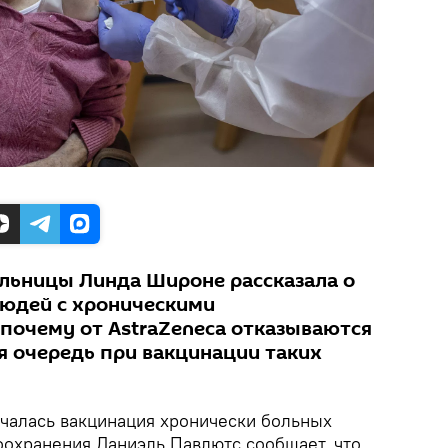
ольницы Линда Широне рассказала о
людей с хроническими
 почему от AstraZeneca отказываются
я очередь при вакцинации таких
чалась вакцинация хронически больных
оохранения Даниэль Павлютс сообщает, что