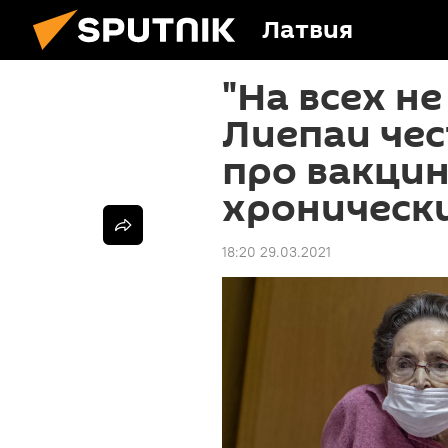
Латвия
"На всех не
Лиепаи чес
про вакци
хроническ
18:20 29.03.2021