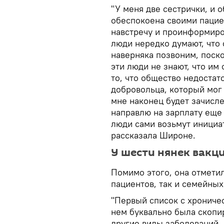
"У меня две сестрички, и 
обеспокоена своими пацие
навстречу и проинформиро
люди нередко думают, что 
наверняка позвоним, поско
эти люди не знают, что им 
то, что общество недоста
добровольца, который мог
мне наконец будет зачисле
направлю на зарплату еще 
люди сами возьмут инициати
рассказала Широне.
У шести нянек вакци
Помимо этого, она отмети
пациентов, так и семейных
"Первый список с хрониче
нем буквально была скопи
другие виды заболеваний,