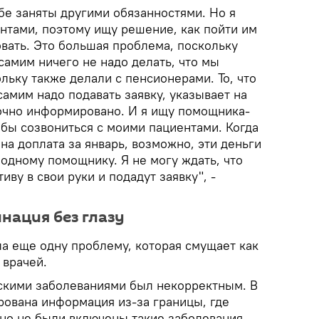
обе заняты другими обязанностями. Но я
нтами, поэтому ищу решение, как пойти им
вать. Это большая проблема, поскольку
самим ничего не надо делать, что мы
льку также делали с пенсионерами. То, что
самим надо подавать заявку, указывает на
точно информировано. И я ищу помощника-
 бы созвониться с моими пациентами. Когда
на доплата за январь, возможно, эти деньги
одному помощнику. Я не могу ждать, что
ву в свои руки и подадут заявку", -
нация без глазу
ла еще одну проблему, которая смущает как
 врачей.
скими заболеваниями был некорректным. В
рована информация из-за границы, где
 но не были включены такие заболевания,