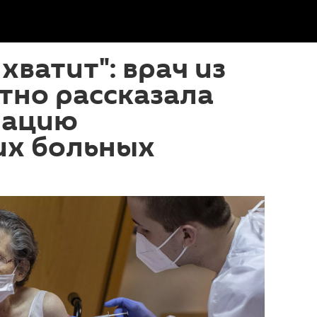
 хватит": врач из
тно рассказала
нацию
их больных