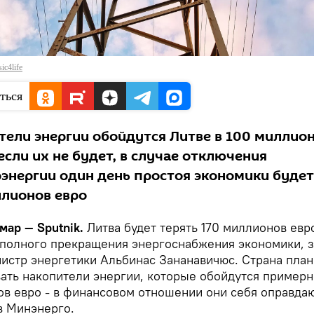
ic4life
ться
тели энергии обойдутся Литве в 100 миллио
 если их не будет, в случае отключения
энергии один день простоя экономики будет
ллионов евро
 мар — Sputnik.
Литва будет терять 170 миллионов евр
 полного прекращения энергоснабжения экономики, 
истр энергетики Альбинас Зананавичюс. Страна пла
ать накопители энергии, которые обойдутся примерн
в евро - в финансовом отношении они себя оправдаю
в Минэнерго.