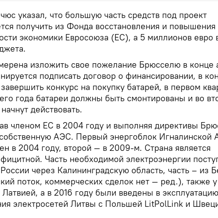
чюс указал, что большую часть средств под проект
тся получить из Фонда восстановления и повышения
ости экономики Евросоюза (ЕС), а 5 миллионов евро
джета.
мерена изложить свое пожелание Брюсселю в конце а
нируется подписать договор о финансировании, в ко
- завершить конкурс на покупку батарей, в первом ква
го года батареи должны быть смонтированы и во вт
 начнут действовать.
тав членом ЕС в 2004 году и выполняя директивы Брю
 собственную АЭС. Первый энергоблок Игналинской 
ен в 2004 году, второй — в 2009-м. Страна является
фицитной. Часть необходимой электроэнергии посту
 России через Калининградскую область, часть – из 
кий поток, коммерческих сделок нет — ред.), также у
 Латвией, а в 2016 году были введены в эксплуатаци
ия электросетей Литвы с Польшей LitPolLink и Швец
.