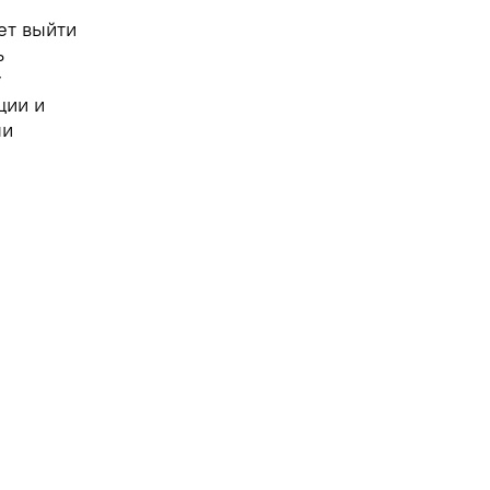
ет выйти
ь
у
ции и
ли