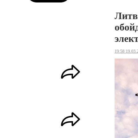
Литв
обой
элек
19:58 19.03.