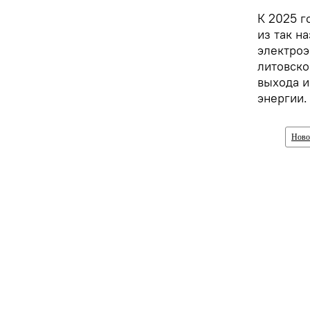
К 2025 г
из так н
электроэ
литовско
выхода и
энергии.
Ново