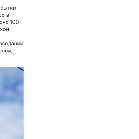
убытки
ро в
рно 100
охой
заседании
елей,