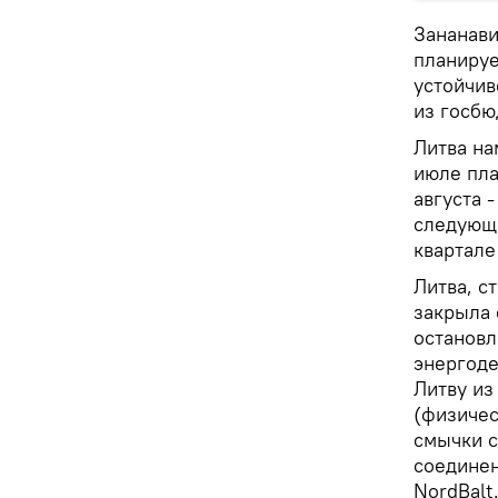
Зананави
планируе
устойчив
из госбю
Литва на
июле пла
августа 
следующе
квартале
Литва, с
закрыла
остановл
энергоде
Литву из
(физичес
смычки с
соединен
NordBalt