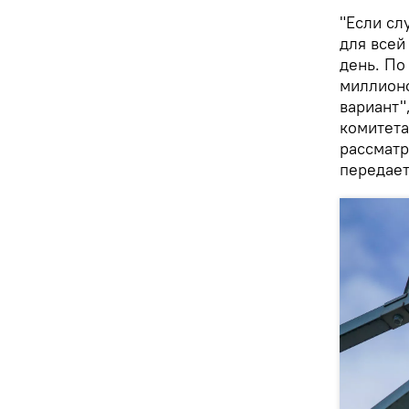
"Если сл
для всей
день. По
миллионо
вариант"
комитета
рассматр
передае