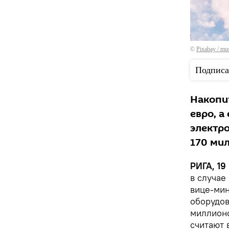
©
Рixabay / mus
Подписа
Накопи
евро, а
электро
170 ми
РИГА, 19
в случае
вице-мин
оборудов
миллионо
считают 