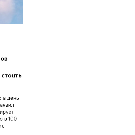
нов
 стоить
о в день
заявил
нирует
о в 100
т,