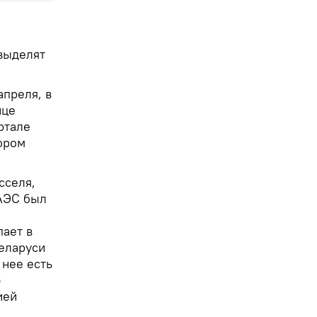
 выделят
преля, в
нце
ртале
ором
сселя,
АЭС был
пает в
Беларуси
 нее есть
ю
ией