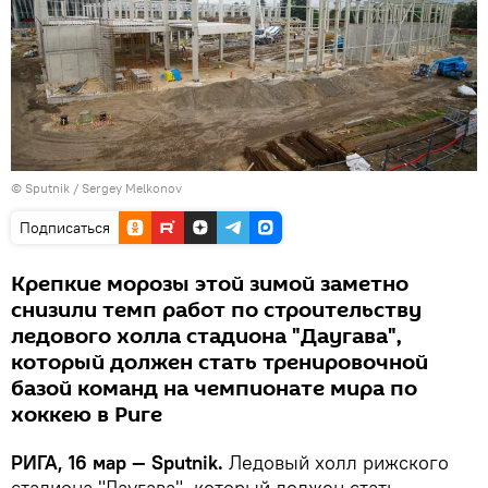
© Sputnik / Sergey Melkonov
Подписаться
Крепкие морозы этой зимой заметно
снизили темп работ по строительству
ледового холла стадиона "Даугава",
который должен стать тренировочной
базой команд на чемпионате мира по
хоккею в Риге
РИГА, 16 мар — Sputnik.
Ледовый холл рижского
стадиона "Даугава", который должен стать