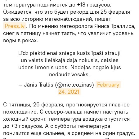
температура поднимется до +13 градусов.
Ожидается, что это будет рекорд для 25 февраля
за всю историю метеонаблюдений, пишет
Press.lv
. По мнению метеоролога Яниса Траллиса,
снег в пятницу начнет таять, что увеличит уровень
воды в реках.
Līdz piektdienai sniegs kusīs īpaši strauji
un valsts lielākajā daļā nokusīs, celsies
ūdens līmenis upēs. Nedēļas nogalē kļūs
nedaudz vēsāks.
— Jānis Trallis (@meteozinas)
February 
24, 2021
С пятницы, 26 февраля, прогнозируется плавное
похолодание. С северо-запада начнет наступать
холодный фронт, температура воздуха опустится
до +3 градусов. А с субботы температура
понизится еще сильнее, в среднем на один градус.