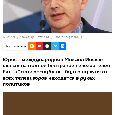
© Sputnik / Александр Натрускин
/
Перейти в фотобанк
Подписаться
Юрист-международник Михаил Иоффе
указал на полное бесправие телезрителей
балтийских республик - будто пульты от
всех телевизоров находятся в руках
политиков