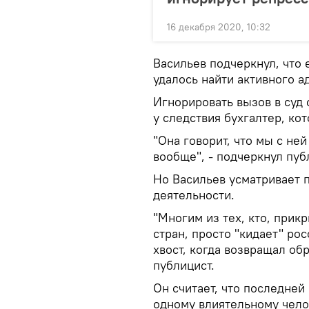
16 декабря 2020, 10:32
Васильев подчеркнул, что 
удалось найти активного а
Игнорировать вызов в суд 
у следствия бухгалтер, ко
"Она говорит, что мы с не
вообще", - подчеркнул пуб
Но Васильев усматривает 
деятельности.
"Многим из тех, кто, при
стран, просто "кидает" ро
хвост, когда возвращал об
публицист.
Он считает, что последней
одному влиятельному чело