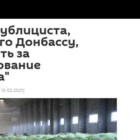
ублициста,
го Донбассу,
ть за
ование
а"
5 10.02.2021
)