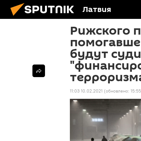
Латвия
Рижского п
помогавше
будут суди
"финансир
терроризм
11:03 10.02.2021
(обновлено:
15:5