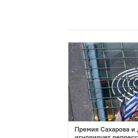
Премия Сахарова и 
игнорирует репресс