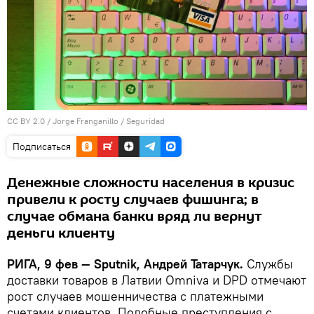
CC BY 2.0
/
Jorge Franganillo
/
Seguridad
Подписаться
Денежные сложности населения в кризис
привели к росту случаев фишинга; в
случае обмана банки вряд ли вернут
деньги клиенту
РИГА, 9 фев — Sputnik, Андрей Татарчук.
Службы
доставки товаров в Латвии Omniva и DPD отмечают
рост случаев мошенничества с платежными
счетами клиентов. Подобные преступления с