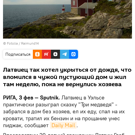
©
Fotolia
/ Raimund14
Подписаться
Латвиец так хотел укрыться от дождя, что
вломился в чужой пустующий дом и жил
там неделю, пока не вернулись хозяева
РИГА, 3 фев — Sputnik.
Латвиец в Уэльсе
практически разыграл сказку "Три медведя" -
забрался в дом без хозяев, ел их еду, спал на их
кровати, тратил их бензин и на прощание унес
пиджак, сообщает
Daily Mail
.