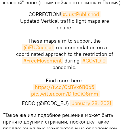
красной" зоне (к ним сейчас относится и Латвия).
CORRECTION!
#JustPublished
Updated Vertical traffic light maps are
online!
These maps aim to support the
@EUCouncil
recommendation on a
coordinated approach to the restriction of
#FreeMovement
during
#COVID19
pandemic.
Find more here:
https://t.co/CcBVx6B0o5
pic.twitter.com/DilpCiO8mm
— ECDC (@ECDC_EU)
January 28, 2021
​"Такое же или подобное решение может быть
принято другими странами, поскольку такие
предложения высказываются и на европейском