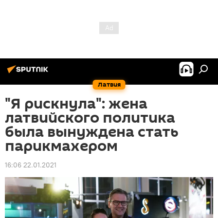
Латвия
"Я рискнула": жена
латвийского политика
была вынуждена стать
парикмахером
16:06 22.01.2021