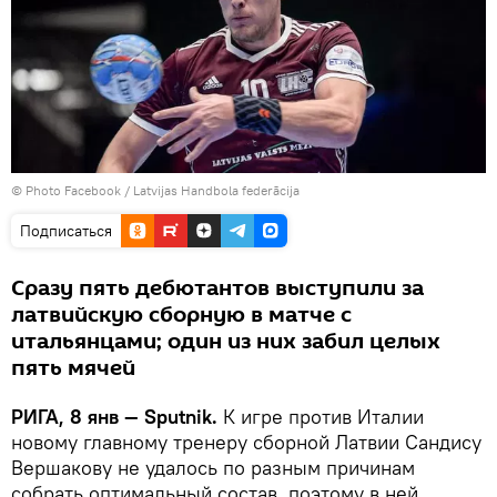
© Photo
Facebook / Latvijas Handbola federācija
Подписаться
Сразу пять дебютантов выступили за
латвийскую сборную в матче с
итальянцами; один из них забил целых
пять мячей
РИГА, 8 янв — Sputnik.
К игре против Италии
новому главному тренеру сборной Латвии Сандису
Вершакову не удалось по разным причинам
собрать оптимальный состав, поэтому в ней