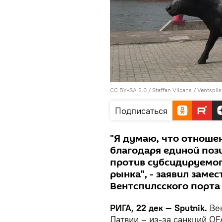
CC BY-SA 2.0
/
Staffan Vilcans
/
Ventspils
Подписаться
"Я думаю, что отноше
благодаря единой поз
против субсидируемог
рынка", - заявил заме
Вентспилсского порта
РИГА, 22 дек — Sputnik.
Вен
Латвии – из-за санкций O