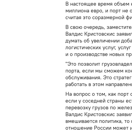
В настоящее время объем 
миллиона евро, и порт не 
считая это соразмерной ф
В свою очередь, заместите
Валдис Кристовскис заявил
думать об увеличении доб
логистических услуг, услу
и о производстве новых пр
"Это позволит грузовладе
порта, если мы сможем кон
обслуживания. Это страте
работать в этом направлени
На вопрос о том, как порт
если у соседней страны ес
перевозку грузов по желез
Валдис Кристовскис заявил
вмешивается политика, то 
отношение России может и