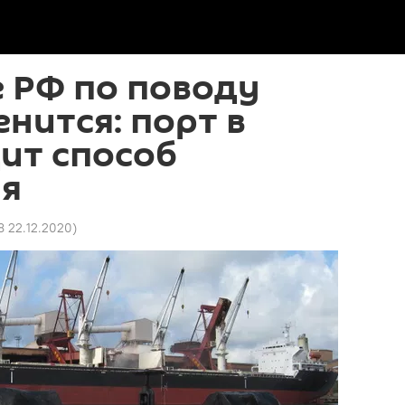
 РФ по поводу
енится: порт в
ит способ
ия
8 22.12.2020
)