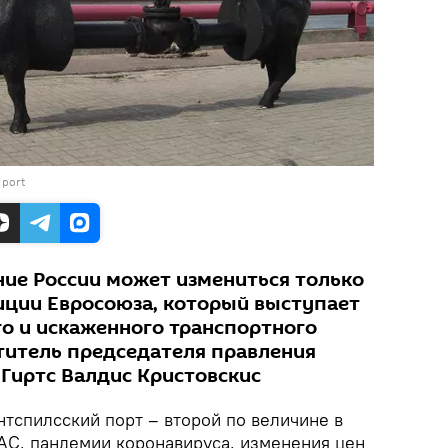
 port
ние России может измениться только
иции Евросоюза, который выступает
о и искаженного транспортного
ститель председателя правления
 Гиртс Валдис Кристовскис
тспилсский порт – второй по величине в
FAC, пандемии коронавируса, изменения цен