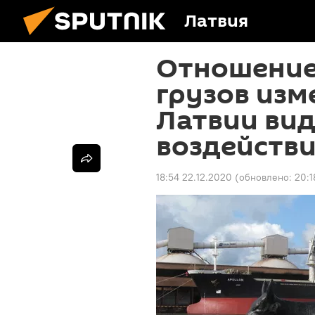
Латвия
Отношение
грузов изм
Латвии вид
воздейств
18:54 22.12.2020
(обновлено:
20:1