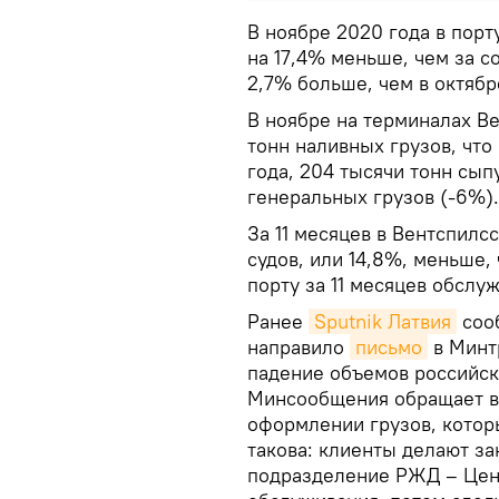
В ноябре 2020 года в порту
на 17,4% меньше, чем за с
2,7% больше, чем в октябр
В ноябре на терминалах В
тонн наливных грузов, что
года, 204 тысячи тонн сып
генеральных грузов (-6%).
За 11 месяцев в Вентспилс
судов, или 14,8%, меньше,
порту за 11 месяцев обслу
Ранее
Sputnik Латвия
сооб
направило
письмо
в Минт
падение объемов российск
Минсообщения обращает в
оформлении грузов, котор
такова: клиенты делают за
подразделение РЖД – Цен