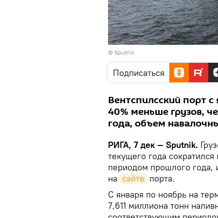
© Sputnik
Подписаться
Вентспилсский порт с 
40% меньше грузов, ч
года, объем навалочн
РИГА, 7 дек — Sputnik.
Груз
текущего года сократился
периодом прошлого года, и
на
сайте
порта.
С января по ноябрь на те
7,611 миллиона тонн налив
соответствующим периодом