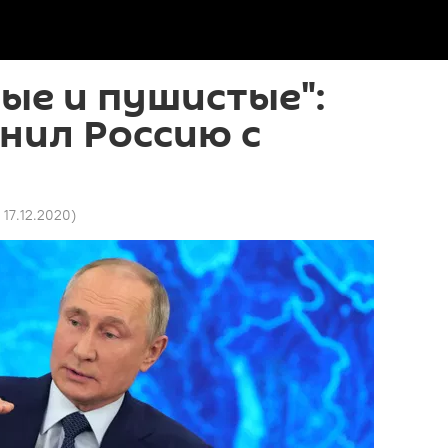
лые и пушистые":
нил Россию с
 17.12.2020
)