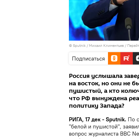
© Sputnik / Михаил Климентьев
/
Перейт
Подписаться
Россия услышала завер
на восток, но они не 
пушистый, а кто колюч
что РФ вынуждена реа
политику Запада?
РИГА, 17 дек - Sputnik.
По с
"белой и пушистой", заяви
вопрос журналиста BBC Ne