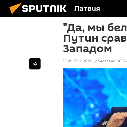
Латвия
"Да, мы бе
Путин срав
Западом
16:49 17.12.2020
(обновлено:
18:36