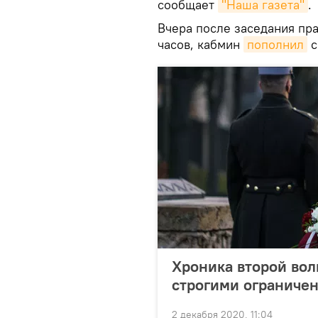
сообщает
"Наша газета"
.
Вчера после заседания пра
часов, кабмин
пополнил
с
Хроника второй вол
строгими ограниче
2 декабря 2020, 11:04