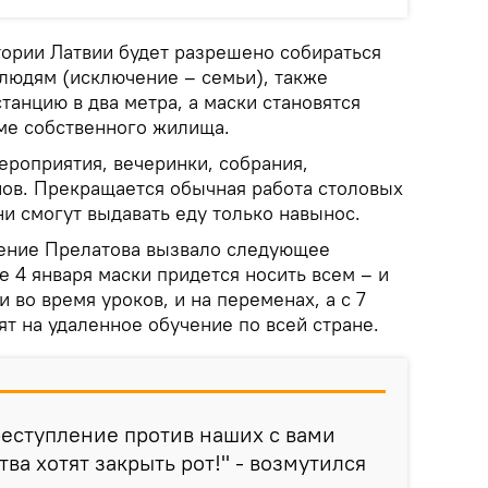
тории Латвии будет разрешено собираться
 людям (исключение – семьи), также
анцию в два метра, а маски становятся
ме собственного жилища.
ероприятия, вечеринки, собрания,
нов. Прекращается обычная работа столовых
ни смогут выдавать еду только навынос.
ение Прелатова вызвало следующее
е 4 января маски придется носить всем – и
 во время уроков, и на переменах, а с 7
ят на удаленное обучение по всей стране.
преступление против наших с вами
тва хотят закрыть рот!" - возмутился