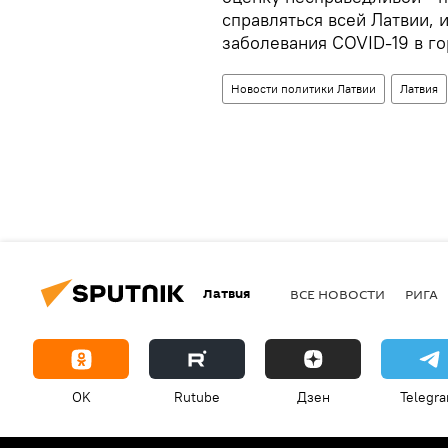
справляться всей Латвии, 
заболевания COVID-19 в го
Новости политики Латвии
Латвия
Латвия
ВСЕ НОВОСТИ
РИГА
OK
Rutube
Дзен
Telegr