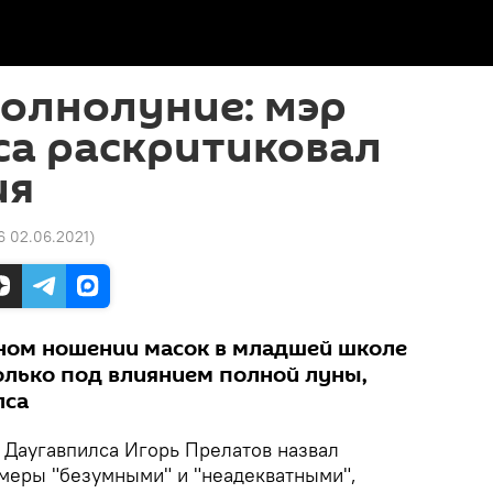
олнолуние: мэр
са раскритиковал
ия
6 02.06.2021
)
ном ношении масок в младшей школе
олько под влиянием полной луны,
лса
р Даугавпилса Игорь Прелатов назвал
меры "безумными" и "неадекватными",