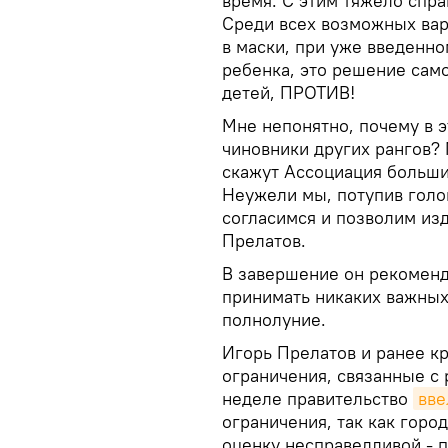
время. С этим тяжело спра
Среди всех возможных вар
в маски, при уже введенно
ребенка, это решение само
детей, ПРОТИВ!
Мне непонятно, почему в э
чиновники других рангов? 
скажут Ассоциация больши
Неужели мы, потупив голов
согласимся и позволим изд
Прелатов.
В завершение он рекоменд
принимать никаких важных
полнолуние.
Игорь Прелатов и ранее к
ограничения, связанные с
неделе правительство
вве
ограничения, так как горо
оценку несправедливой - п