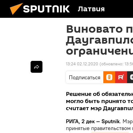
Латвия
Виновато п
Даугавпил
ограничен
13:24 02.12.2020
(обновлено:
13:5
Подписаться
Решение об обязатель
могло быть принято т
считает мэр Даугавпи
РИГА, 2 дек — Sputnik
. Мэ
принятые правительством 