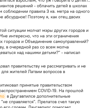
вляться взрослым, что уж говорить о детях?..
иантов решений - облачить детей в школах
м соблюдении правила 3 кв. метра на одного
е абсурдное! Поэтому я, как отец двоих
той ситуации молчат мэры других городов и
Мне интересно, что на эти ограничения
х городов и Объединение самоуправлений?
у, в очередной раз со всем молча
еваться над нашими детьми?" - написал
овал правительству не рассматривать и не
 для жителей Латвии вопросов в
ритиковал принятые правительством
 распространением COVID-19. На прошлой
ло
в Даугавпилсе дополнительные
д "не справляется". Прелатов счел такую
о его словам, Даугавпилс помогает