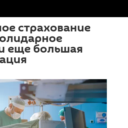
ное страхование
солидарное
и еще большая
ация