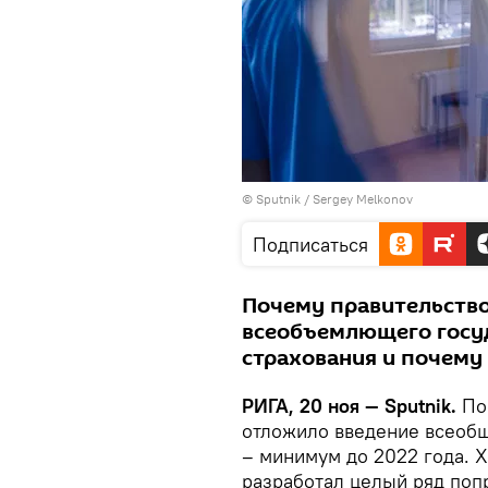
© Sputnik / Sergey Melkonov
Подписаться
Почему правительство
всеобъемлющего госу
страхования и почему
РИГА, 20 ноя — Sputnik.
Пос
отложило введение всеобщ
– минимум до 2022 года. 
разработал целый ряд поп