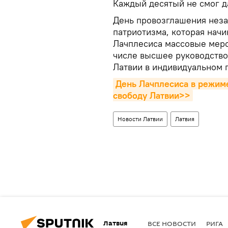
Каждый десятый не смог да
День провозглашения нез
патриотизма, которая начи
Лачплесиса массовые меро
числе высшее руководство
Латвии в индивидуальном 
День Лачплесиса в режиме 
свободу Латвии>>
Новости Латвии
Латвия
Латвия
ВСЕ НОВОСТИ
РИГА