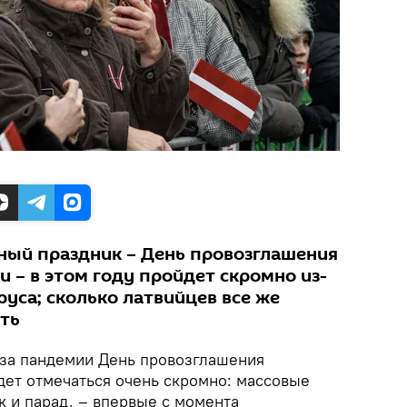
ный праздник – День провозглашения
 – в этом году пройдет скромно из-
уса; сколько латвийцев все же
ть
за пандемии День провозглашения
дет отмечаться очень скромно: массовые
к и парад, – впервые с момента