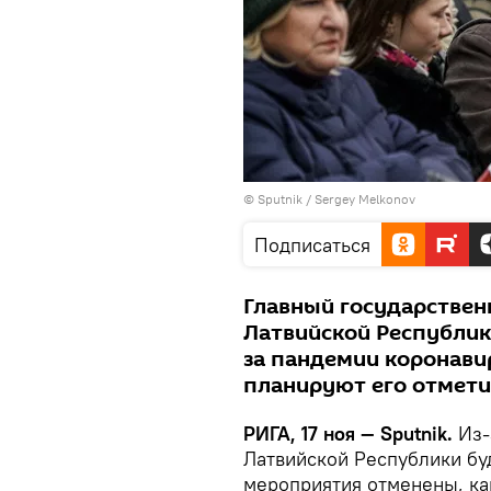
© Sputnik / Sergey Melkonov
Подписаться
Главный государствен
Латвийской Республики
за пандемии коронавир
планируют его отмети
РИГА, 17 ноя — Sputnik.
Из-
Латвийской Республики бу
мероприятия отменены, ка