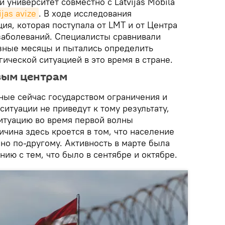
 университет совместно с Latvijas Mobilā
ijas avize
. В ходе исследования
ия, которая поступала от LMT и от Центра
заболеваний. Специалисты сравнивали
азные месяцы и пытались определить
ической ситуацией в это время в стране.
вым центрам
ные сейчас государством ограничения и
итуации не приведут к тому результату,
итуацию во время первой волны
ичина здесь кроется в том, что население
но по-другому. Активность в марте была
ию с тем, что было в сентябре и октябре.