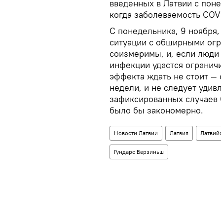
введенных в Латвии с поне
когда заболеваемость COVI
С понедельника, 9 ноября
ситуации с обширными огр
соизмеримы, и, если люди
инфекции удастся огранич
эффекта ждать не стоит — 
недели, и не следует удивл
зафиксированных случаев 
было бы закономерно.
Новости Латвии
Латвия
Латвий
Гундарс Берзиньш