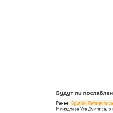
Будут ли послабле
Ранее
Sputnik Латвия пис
Минздрава Уга Думписа, о