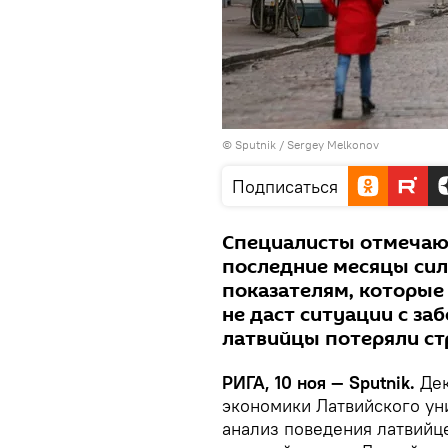
© Sputnik / Sergey Melkonov
Подписаться
Специалисты отмечают
последние месяцы силь
показателям, которые
не даст ситуации с з
латвийцы потеряли ст
РИГА, 10 ноя — Sputnik.
Дек
экономики Латвийского ун
анализ поведения латвийце