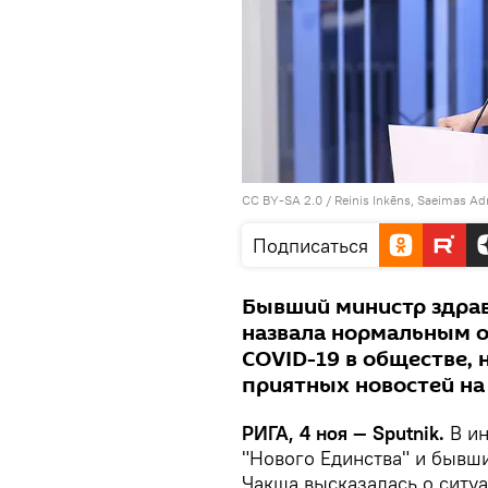
CC BY-SA 2.0
/
Reinis Inkēns, Saeimas Ad
Подписаться
Бывший министр здра
назвала нормальным о
COVID-19 в обществе, 
приятных новостей на
РИГА, 4 ноя — Sputnik.
В ин
"Нового Единства" и бывш
Чакша высказалась о ситуа