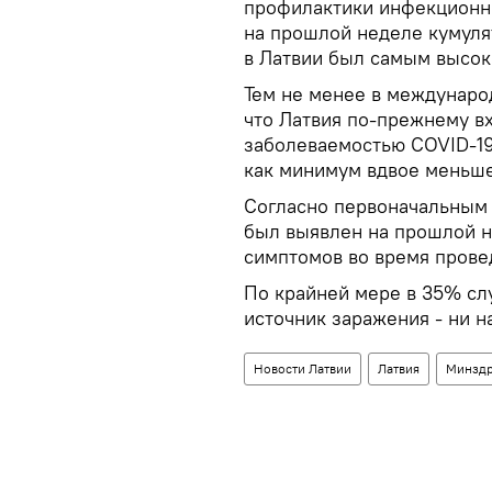
профилактики инфекционн
на прошлой неделе кумуля
в Латвии был самым высок
Тем не менее в междунаро
что Латвия по-прежнему вх
заболеваемостью COVID-19
как минимум вдвое меньше,
Согласно первоначальным 
был выявлен на прошлой н
симптомов во время прове
По крайней мере в 35% сл
источник заражения - ни на
Новости Латвии
Латвия
Минздр