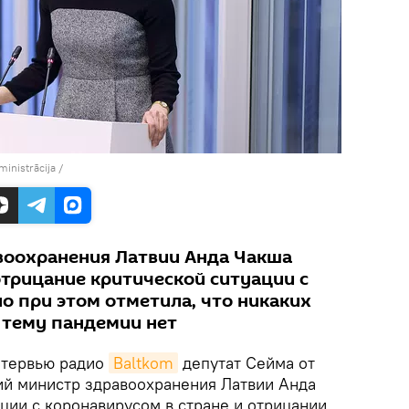
ministrācija
/
воохранения Латвии Анда Чакша
трицание критической ситуации с
но при этом отметила, что никаких
 тему пандемии нет
тервью радио
Baltkom
депутат Сейма от
ий министр здравоохранения Латвии Анда
ции с коронавирусом в стране и отрицании