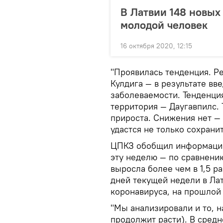
В Латвии 148 новых
молодой человек
16 октября 2020, 12:15
"Проявилась тенденция. Ре
Кулдига — в результате в
заболеваемости. Тенденци
территория — Даугавпилс. 
прироста. Снижения нет — 
удастся не только сохранит
ЦПКЗ обобщил информацию
эту неделю — по сравнени
выросла более чем в 1,5 р
дней текущей недели в Ла
коронавируса, на прошлой 
"Мы анализировали и то, н
продолжит расти). В средн