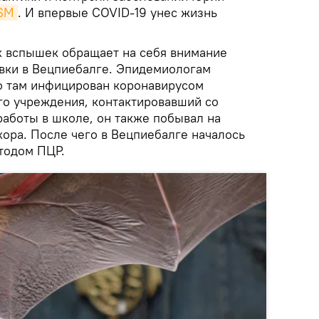
SM
. И впервые COVID-19 унес жизнь
 вспышек обращает на себя внимание
вки в Вецпиебалге. Эпидемиологам
о там инфицирован коронавирусом
го учреждения, контактировавший со
аботы в школе, он также побывал на
хора. После чего в Вецпиебалге началось
тодом ПЦР.