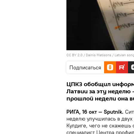
CC BY 2.0
/
Dainis Matisons
/
Latvian song
Подписаться
ЦПКЗ обобщил информ
Латвии за эту неделю
прошлой недели она вы
РИГА, 16 окт — Sputnik.
Сит
неделю улучшилась в двух
Кулдиге, чего не скажешь 
специалист Центра профил