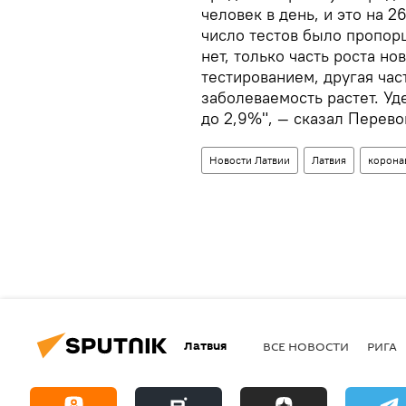
человек в день, и это на 
число тестов было пропор
нет, только часть роста н
тестированием, другая час
заболеваемость растет. Уд
до 2,9%", — сказал Перев
Новости Латвии
Латвия
корона
Латвия
ВСЕ НОВОСТИ
РИГА