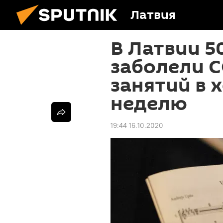
Латвия
В Латвии 5
заболели C
занятий в х
неделю
19:44 16.10.2020