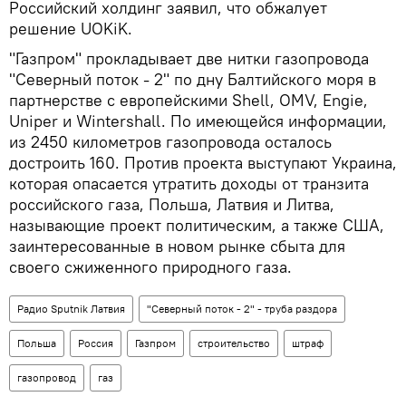
Российский холдинг заявил, что обжалует
решение UOKiK.
"Газпром" прокладывает две нитки газопровода
"Северный поток - 2" по дну Балтийского моря в
партнерстве с европейскими Shell, OMV, Engie,
Uniper и Wintershall. По имеющейся информации,
из 2450 километров газопровода осталось
достроить 160. Против проекта выступают Украина,
которая опасается утратить доходы от транзита
российского газа, Польша, Латвия и Литва,
называющие проект политическим, а также США,
заинтересованные в новом рынке сбыта для
своего сжиженного природного газа.
Радио Sputnik Латвия
"Северный поток - 2" - труба раздора
Польша
Россия
Газпром
строительство
штраф
газопровод
газ