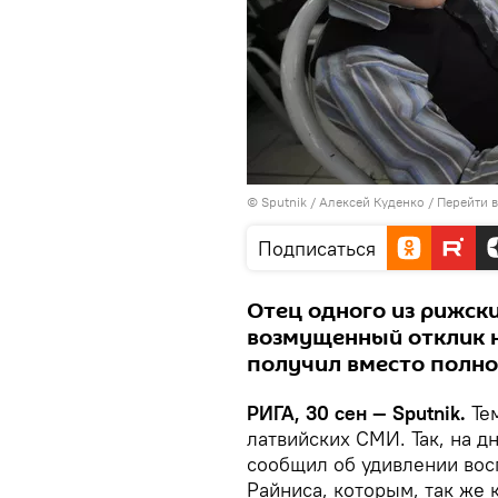
© Sputnik / Алексей Куденко
/
Перейти 
Подписаться
Отец одного из рижск
возмущенный отклик н
получил вместо полно
РИГА, 30 сен — Sputnik.
Тем
латвийских СМИ. Так, на д
сообщил об удивлении вос
Райниса, которым, так же 