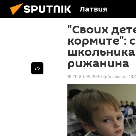
Латвия
"Своих дет
кормите": 
школьника
рижанина
16:20 30.09.2020
(обновлено:
13: