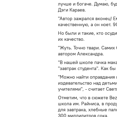
лучше и богаче. Думаю, буд
Дэги Караев.
"Автор зажрался вконец! Е
качественную, а он ноет. 9
Но были и такие, кто осуд
их качество.
"Жуть. Точно твари. Самих 
автором Александра.
"В нашей школе пачка мака
"завтрак студента". Как бы
"Можно найти оправдания в
издевательство над детьми
учителями", - считает Свет
Отметим, что в сюжете Bez
школа им. Райниса, в прод
для завтрака, хлебные пало
300 миллилитров сока.