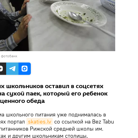
в фотобанк
их школьников оставил в соцсетях
а сухой паек, который его ребенок
ценного обеда
а школьного питания уже поднималась в
нях портал
skaties.lv
со ссылкой на Bez Tabu
питанников Рижской средней школы им.
как и другим школьникам столицы,