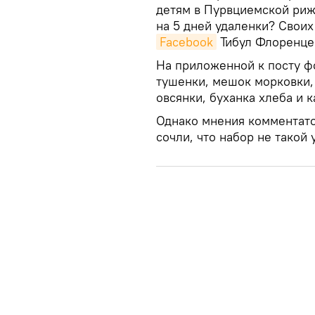
детям в Пурвциемской риж
на 5 дней удаленки? Своих 
Facebook
Тибул Флоренце
На приложенной к посту фо
тушенки, мешок морковки,
овсянки, буханка хлеба и к
Однако мнения комментато
сочли, что набор не такой 