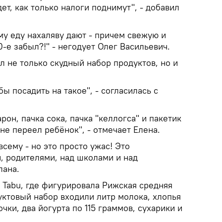
ет, как только налоги поднимут", - добавил
му еду нахаляву дают - причем свежую и
0-е забыл?!" - негодует Олег Васильевич.
ил не только скудный набор продуктов, но и
бы посадить на такое", - согласилась с
рон, пачка сока, пачка "келлогса" и пакетик
 не переел ребёнок", - отмечает Елена.
сему - но это просто ужас! Это
, родителями, над школами и над
лана.
 Tabu, где фигурировала Рижская средняя
уктовый набор входили литр молока, хлопья
чки, два йогурта по 115 граммов, сухарики и