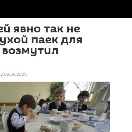
ей явно так не
сухой паек для
 возмутил
42 09.06.2021
)