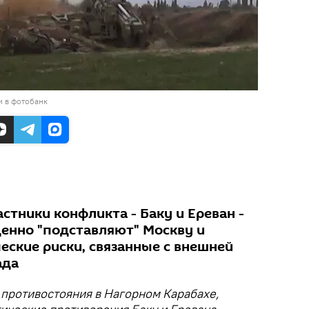
и в фотобанк
тники конфликта - Баку и Ереван -
енно "подставляют" Москву и
еские риски, связанные с внешней
ада
противостояния в Нагорном Карабахе,