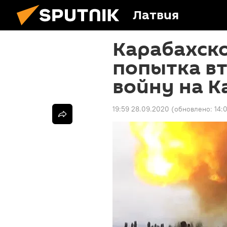
Латвия
Карабахско
попытка вт
войну на К
19:59 28.09.2020
(обновлено:
14: