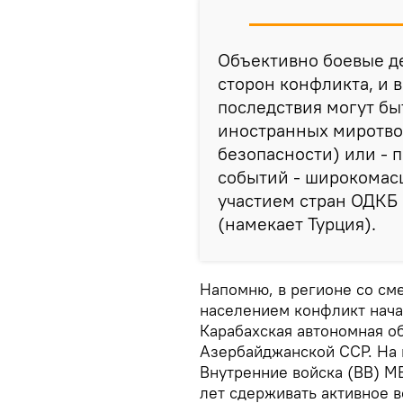
Объективно боевые д
сторон конфликта, и 
последствия могут б
иностранных миротво
безопасности) или - 
событий - широкомас
участием стран ОДКБ 
(намекает Турция).
Напомню, в регионе со с
населением конфликт начал
Карабахская автономная об
Азербайджанской ССР. На 
Внутренние войска (ВВ) М
лет сдерживать активное 