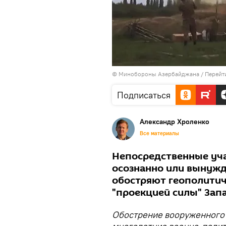
© Минобороны Азербайджана
/
Перейт
Подписаться
Александр Хроленко
Все материалы
Непосредственные учас
осознанно или вынужд
обостряют геополитич
"проекцией силы" Зап
Обострение вооруженного 