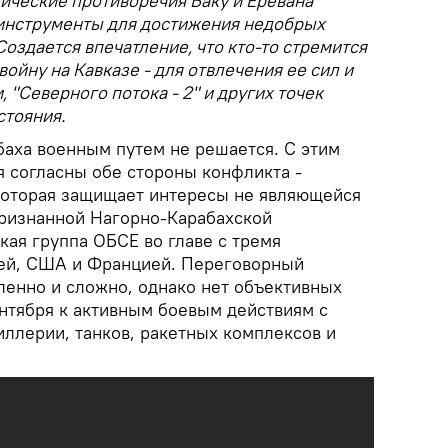
ические противоречия Баку и Еревана
 инструменты для достижения недобрых
Создается впечатление, что кто-то стремится
ойну на Кавказе - для отвлечения ее сил и
, "Северного потока - 2" и других точек
стояния.
аха военным путем не решается. С этим
я согласны обе стороны конфликта -
которая защищает интересы не являющейся
ризнанной Нагорно-Карабахской
кая группа ОБСЕ во главе с тремя
ией, США и Францией. Переговорный
ленно и сложно, однако нет объективных
ентября к активным боевым действиям с
ллерии, танков, ракетных комплексов и