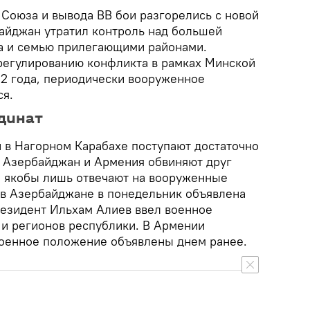
 Союза и вывода ВВ бои разгорелись с новой
байджан утратил контроль над большей
а и семью прилегающими районами.
регулированию конфликта в рамках Минской
92 года, периодически вооруженное
ся.
динат
й в Нагорном Карабахе поступают достаточно
 Азербайджан и Армения обвиняют друг
 и якобы лишь отвечают на вооруженные
 в Азербайджане в понедельник объявлена
резидент Ильхам Алиев ввел военное
 и регионов республики. В Армении
оенное положение объявлены днем ранее.