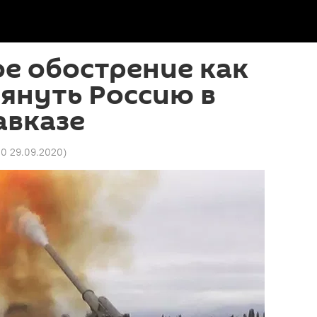
е обострение как
януть Россию в
авказе
00 29.09.2020
)