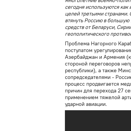
многолетние военно-полит
сегодня используются как
целей третьими странами. 
втянуть Россию в большую в
средств от Беларуси, Сирии
геополитического противо
Проблема Нагорного Караб
постулатом урегулировани
Азербайджан и Армения (
стороной переговоров неп
республики), а также Минс
сопредседателями - Росс
процесс продвигается мед
причин для перехода 27 с
применением тяжелой арти
ударной авиации.