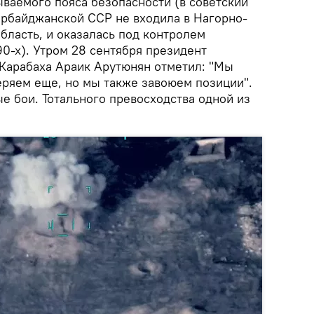
ываемого пояса безопасности (в советский
ербайджанской ССР не входила в Нагорно-
бласть, и оказалась под контролем
90-х). Утром 28 сентября президент
Карабаха Араик Арутюнян отметил: "Мы
еряем еще, но мы также завоюем позиции".
 бои. Тотального превосходства одной из