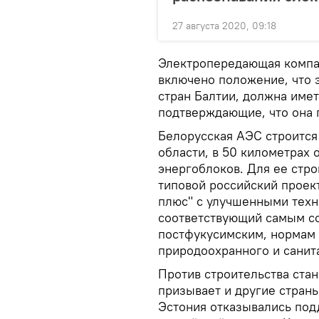
27 августа 2020, 09:18
Электропередающая компан
включено положение, что 
стран Балтии, должна имет
подтверждающие, что она 
Белорусская АЭС строится
области, в 50 километрах 
энергоблоков. Для ее стр
типовой российский проек
плюс" с улучшенными техн
соответствующий самым с
постфукусимским, нормам 
природоохранного и санит
Против строительства стан
призывает и другие страны
Эстония отказывались подд