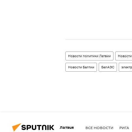
Новости политики Латвии
Новости
Новости Балтии
БелАЭС
элект
Латвия
ВСЕ НОВОСТИ
РИГА