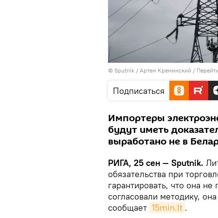
© Sputnik / Артем Креминский
/
Перейти
Подписаться
Импортеры электроэне
будут иметь доказател
выработано не в Бела
РИГА, 25 сен — Sputnik.
Лит
обязательства при торгов
гарантировать, что она не
согласовали методику, она
сообщает
15min.lt
.