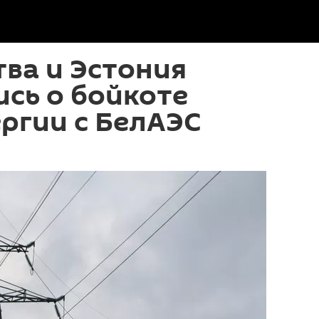
тва и Эстония
сь о бойкоте
ргии с БелАЭС