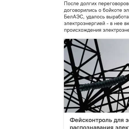
После долгих переговоров
договорились о бойкоте э
БелАЭС, удалось выработа
электроэнергией - в нее в
происхождения электроэне
Фейсконтроль для э
распознавания эле