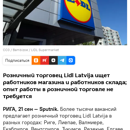
CC0
/
Bambizoe
/
LIDL Supermarket
Подписаться
Розничный торговец Lidl Latvija ищет
работников магазина и работников склада;
опыт работы в розничной торговле не
требуется
РИГА, 21 сен — Sputnik.
Более тысячи вакансий
предлагает розничный торговец Lidl Latvija в
разных городах: Риге, Лиепае, Валмиере,
Екабпилсе, Вентспилсе, Тукумсе, Резекне, Елгаве