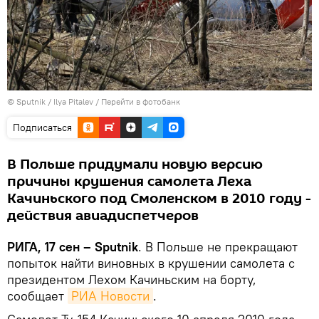
© Sputnik / Ilya Pitalev
/
Перейти в фотобанк
Подписаться
В Польше придумали новую версию
причины крушения самолета Леха
Качиньского под Смоленском в 2010 году -
действия авиадиспетчеров
РИГА, 17 сен – Sputnik
. В Польше не прекращают
попыток найти виновных в крушении самолета с
президентом Лехом Качиньским на борту,
сообщает
РИА Новости
.