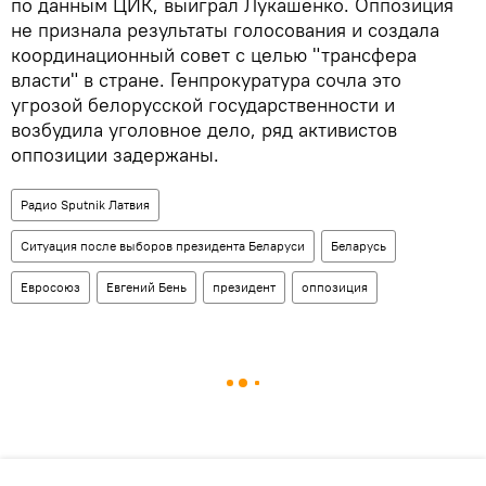
по данным ЦИК, выиграл Лукашенко. Оппозиция
не признала результаты голосования и создала
координационный совет с целью "трансфера
власти" в стране. Генпрокуратура сочла это
угрозой белорусской государственности и
возбудила уголовное дело, ряд активистов
оппозиции задержаны.
Радио Sputnik Латвия
Ситуация после выборов президента Беларуси
Беларусь
Евросоюз
Евгений Бень
президент
оппозиция