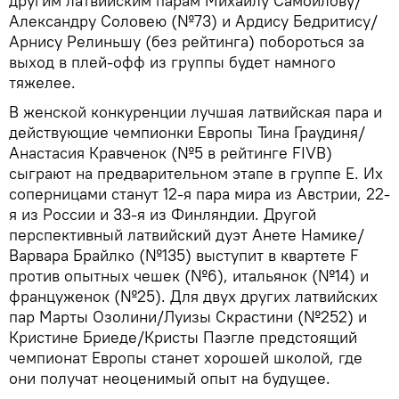
другим латвийским парам Михаилу Самойлову/
Александру Соловею (№73) и Ардису Бедритису/
Арнису Релиньшу (без рейтинга) побороться за
выход в плей-офф из группы будет намного
тяжелее.
В женской конкуренции лучшая латвийская пара и
действующие чемпионки Европы Тина Граудиня/
Анастасия Кравченок (№5 в рейтинге FIVB)
сыграют на предварительном этапе в группе Е. Их
соперницами станут 12-я пара мира из Австрии, 22-
я из России и 33-я из Финляндии. Другой
перспективный латвийский дуэт Анете Намике/
Варвара Брайлко (№135) выступит в квартете F
против опытных чешек (№6), итальянок (№14) и
француженок (№25). Для двух других латвийских
пар Марты Озолини/Луизы Скрастини (№252) и
Кристине Бриеде/Кристы Паэгле предстоящий
чемпионат Европы станет хорошей школой, где
они получат неоценимый опыт на будущее.