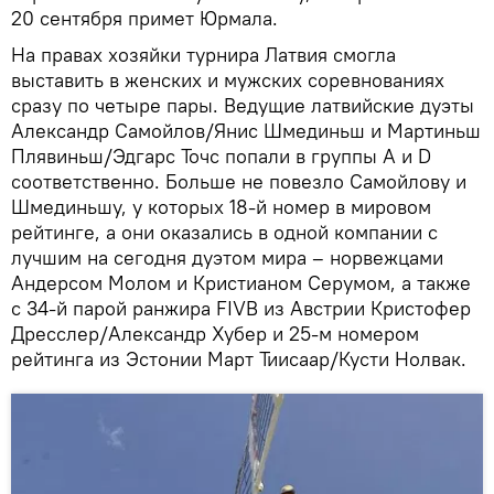
20 сентября примет Юрмала.
На правах хозяйки турнира Латвия смогла
выставить в женских и мужских соревнованиях
сразу по четыре пары. Ведущие латвийские дуэты
Александр Самойлов/Янис Шмединьш и Мартиньш
Плявиньш/Эдгарс Точс попали в группы А и D
соответственно. Больше не повезло Самойлову и
Шмединьшу, у которых 18-й номер в мировом
рейтинге, а они оказались в одной компании с
лучшим на сегодня дуэтом мира – норвежцами
Андерсом Молом и Кристианом Серумом, а также
с 34-й парой ранжира FIVB из Австрии Кристофер
Дресслер/Александр Хубер и 25-м номером
рейтинга из Эстонии Март Тиисаар/Кусти Нолвак.