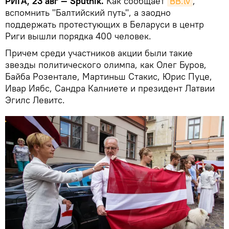
РИГА, 23 авг — Sputnik.
Как сообщает
BВ.lv
,
вспомнить "Балтийский путь", а заодно
поддержать протестующих в Беларуси в центр
Риги вышли порядка 400 человек.
Причем среди участников акции были такие
звезды политического олимпа, как Олег Буров,
Байба Розентале, Мартиньш Стакис, Юрис Пуце,
Ивар Иябс, Сандра Калниете и президент Латвии
Эгилс Левитс.