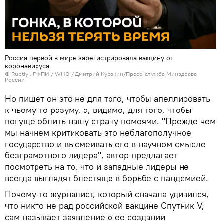
Россия первой в мире зарегистрировала вакцину от
коронавируса
©
Ruptly
. РФПИ / WHO / Дмитрий Куракин/Пресс-служба Минздрава
России
Но пишет он это не для того, чтобы апеллировать
к чьему-то разуму, а, видимо, для того, чтобы
погуще облить нашу страну помоями. "Прежде чем
мы начнем критиковать это неблагополучное
государство и высмеивать его в научном смысле
безграмотного лидера", автор предлагает
посмотреть на то, что и западные лидеры не
всегда выглядят блестяще в борьбе с пандемией.
Почему-то журналист, который сначала удивился,
что никто не рад российской вакцине Спутник V,
сам называет заявление о ее создании