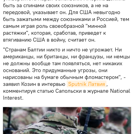
быть за спинами своих союзников, а не на
передовой, указывает он. Для США невыгодно
быть зажатыми между союзниками и Россией, тем
самым играя роль своеобразной "минной
растяжки", которая, сработав, приведет к
втягиванию США в войну, считает он.
"Странам Балтии никто и ничто не угрожает. Ни
американцы, ни британцы, ни французы, ни немцы
не должны вообще там появляться, нет никаких
оснований. Это придуманные угрозы, они
нарисованы на бумаге обычным фломастером", -
заявил Козин в интервью
Sputnik Латвия
,
комментируя статью Сапольски в журнале National
Interest.