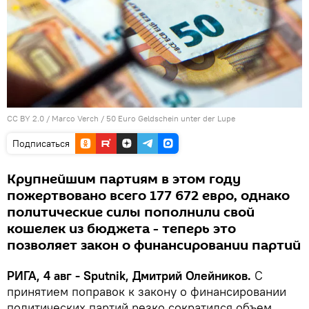
CC BY 2.0
/
Marco Verch
/
50 Euro Geldschein unter der Lupe
Подписаться
Крупнейшим партиям в этом году
пожертвовано всего 177 672 евро, однако
политические силы пополнили свой
кошелек из бюджета - теперь это
позволяет закон о финансировании партий
РИГА, 4 авг - Sputnik, Дмитрий Олейников.
С
принятием поправок к закону о финансировании
политических партий резко сократился объем