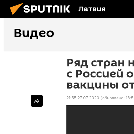
Латвия
Видео
Ряд стран 
с Россией 
вакцины о
21:55 27.07.2020
(обновлено:
13: