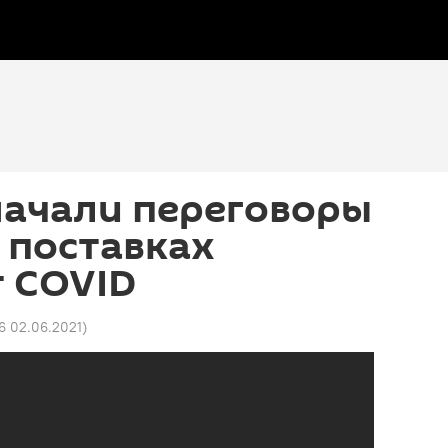
начали переговоры
о поставках
т COVID
56 02.06.2021
)