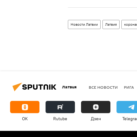
Новости Латвии
Латвия
корона
Латвия
ВСЕ НОВОСТИ
РИГА
OK
Rutube
Дзен
Telegr