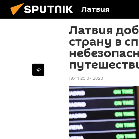
Латвия
Латвия до
страну в с
небезопас
путешеств
19:44 25.07.2020