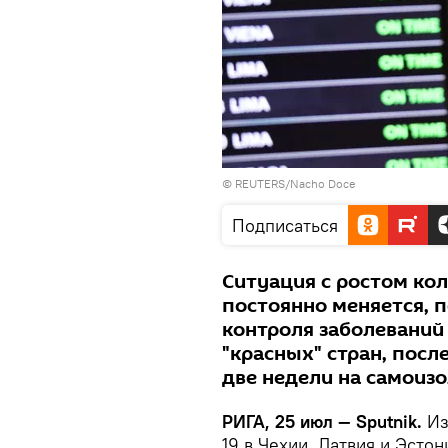
© REUTERS/Nacho Doce
Подписаться
Ситуация с ростом кол
постоянно меняется, 
контроля заболеваний
"красных" стран, пос
две недели на самоиз
РИГА, 25 июл — Sputnik.
Из
19 в Чехии, Латвия и Эстон