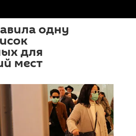
бавила одну
писок
ных для
ий мест