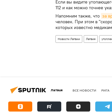
Если вы видите утопающег
112 и как можно точнее ук
Напомним также, что
за в
человек. При этом в "скоро
которых известно медикам
Новости Латвии
Латвия
утопле
Латвия
ВСЕ НОВОСТИ
РИГА