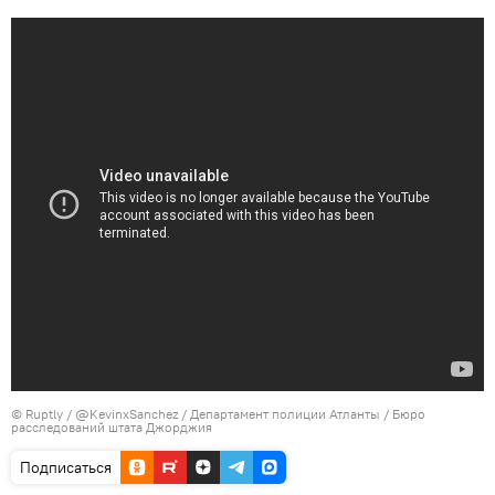
© Ruptly / @KevinxSanchez / Департамент полиции Атланты / Бюро
расследований штата Джорджия
Подписаться