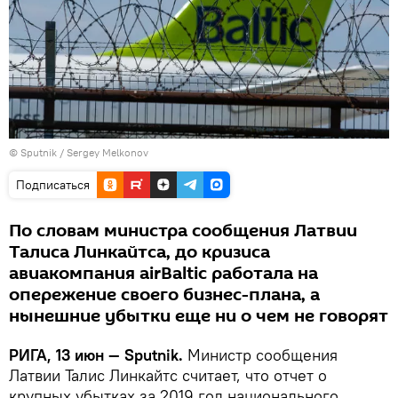
© Sputnik / Sergey Melkonov
Подписаться
По словам министра сообщения Латвии
Талиса Линкайтса, до кризиса
авиакомпания airBaltic работала на
опережение своего бизнес-плана, а
нынешние убытки еще ни о чем не говорят
РИГА, 13 июн — Sputnik.
Министр сообщения
Латвии Талис Линкайтс считает, что отчет о
крупных убытках за 2019 год национального