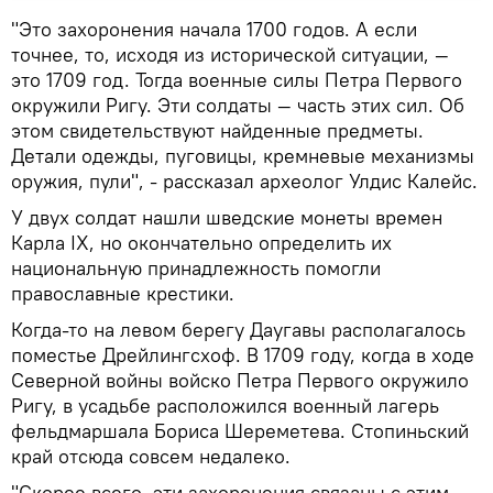
"Это захоронения начала 1700 годов. А если
точнее, то, исходя из исторической ситуации, —
это 1709 год. Тогда военные силы Петра Первого
окружили Ригу. Эти солдаты — часть этих сил. Об
этом свидетельствуют найденные предметы.
Детали одежды, пуговицы, кремневые механизмы
оружия, пули", - рассказал археолог Улдис Калейс.
У двух солдат нашли шведские монеты времен
Карла IX, но окончательно определить их
национальную принадлежность помогли
православные крестики.
Когда-то на левом берегу Даугавы располагалось
поместье Дрейлингсхоф. В 1709 году, когда в ходе
Северной войны войско Петра Первого окружило
Ригу, в усадьбе расположился военный лагерь
фельдмаршала Бориса Шереметева. Стопиньский
край отсюда совсем недалеко.
"Скорее всего, эти захоронения связаны с этим