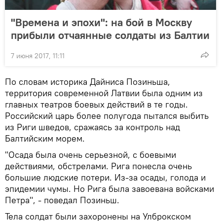
"Времена и эпохи": на бой в Москву
прибыли отчаянные солдаты из Балтии
7 июня 2017, 11:11
По словам историка Дайниса Позиньша,
территория современной Латвии была одним из
главных театров боевых действий в те годы.
Российский царь более полугода пытался выбить
из Риги шведов, сражаясь за контроль над
Балтийским морем.
"Осада была очень серьезной, с боевыми
действиями, обстрелами. Рига понесла очень
большие людские потери. Из-за осады, голода и
эпидемии чумы. Но Рига была завоевана войсками
Петра", - поведал Позиньш.
Тела солдат были захоронены на Улброкском