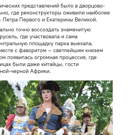
ических представлений было в дворцово-
но, где реконструкторы оживили наиболее
— Петра Первого и Екатерины Великой.
ально точно воссоздать знаменитую
усель, где участвовала и сама
ентральную площадку парка выехала,
вместе с фаворитом — светлейшим князем
ом появилась огромная процессия, где
ницах были даже китайцы, гости
рной-черной Африки.