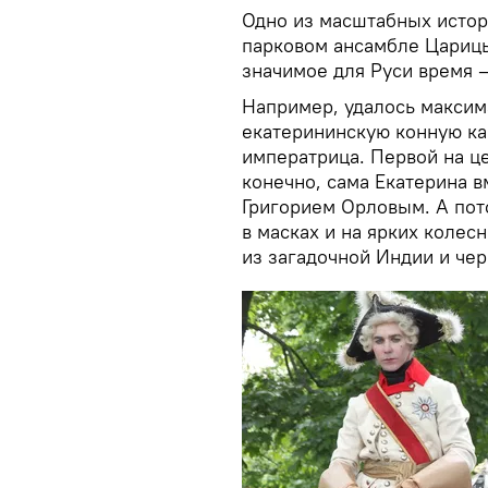
Одно из масштабных истор
парковом ансамбле Царицы
значимое для Руси время 
Например, удалось максим
екатерининскую конную кар
императрица. Первой на ц
конечно, сама Екатерина 
Григорием Орловым. А пот
в масках и на ярких колес
из загадочной Индии и че