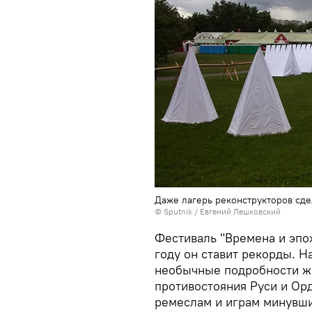
Даже лагерь реконструкторов сде
© Sputnik / Евгений Лешковский
Фестиваль "Времена и эпох
году он ставит рекорды. 
необычные подробности жи
противостояния Руси и Орд
ремеслам и играм минувши