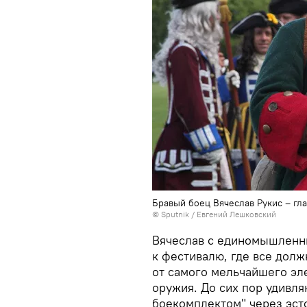
Бравый боец Вячеслав Рукис – гла
© Sputnik / Евгений Лешковский
Вячеслав с единомышленн
к фестивалю, где все дол
от самого мельчайшего эл
оружия. До сих пор удивля
боекомплектом" через эст