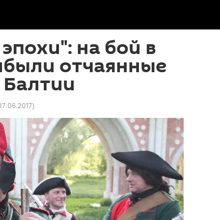
эпохи": на бой в
ибыли отчаянные
 Балтии
07.06.2017
)