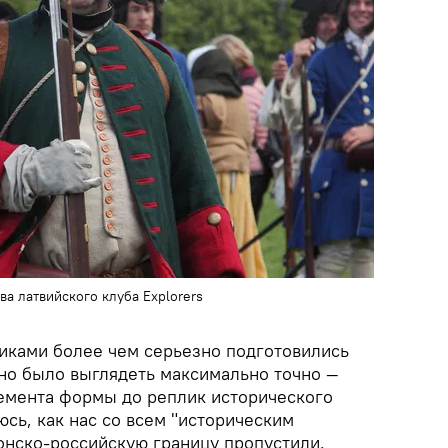
ва латвийского клуба Explorers
иками более чем серьезно подготовились
жно было выглядеть максимально точно —
емента формы до реплик исторического
юсь, как нас со всем "историческим
онско-российскую границу пропустили.