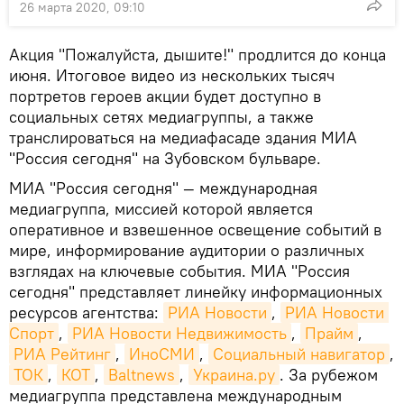
26 марта 2020, 09:10
Акция "Пожалуйста, дышите!" продлится до конца
июня. Итоговое видео из нескольких тысяч
портретов героев акции будет доступно в
социальных сетях медиагруппы, а также
транслироваться на медиафасаде здания МИА
"Россия сегодня" на Зубовском бульваре.
МИА "Россия сегодня" — международная
медиагруппа, миссией которой является
оперативное и взвешенное освещение событий в
мире, информирование аудитории о различных
взглядах на ключевые события. МИА "Россия
сегодня" представляет линейку информационных
ресурсов агентства:
РИА Новости
,
РИА Новости 
Спорт
,
РИА Новости Недвижимость
,
Прайм
,
РИА Рейтинг
,
ИноСМИ
,
Социальный навигатор
,
ТОК
,
КОТ
,
Baltnews
,
Украина.ру
. За рубежом
медиагруппа представлена международным