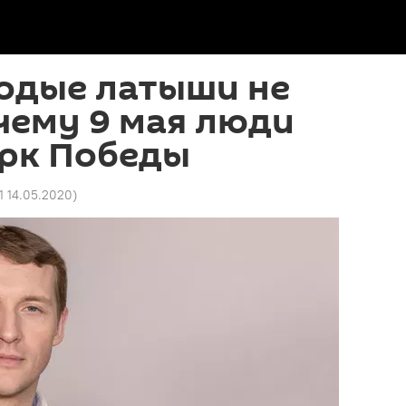
лодые латыши не
чему 9 мая люди
арк Победы
31 14.05.2020
)