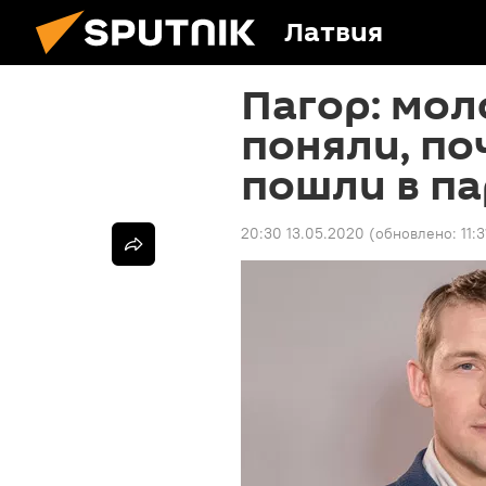
Латвия
Пагор: мо
поняли, по
пошли в п
20:30 13.05.2020
(обновлено:
11: