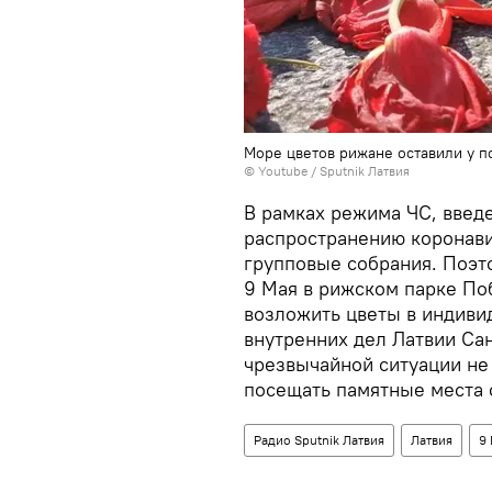
Море цветов рижане оставили у 
© Youtube / Sputnik Латвия
В рамках режима ЧС, введ
распространению коронавир
групповые собрания. Поэт
9 Мая в рижском парке По
возложить цветы в индиви
внутренних дел Латвии Сан
чрезвычайной ситуации не
посещать памятные места 
Радио Sputnik Латвия
Латвия
9