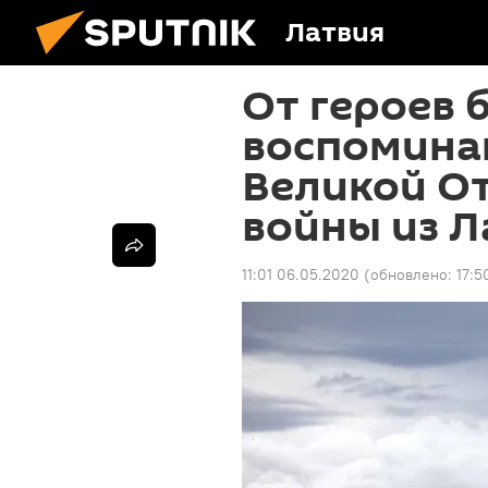
Латвия
От героев 
воспомина
Великой О
войны из Л
11:01 06.05.2020
(обновлено:
17:5