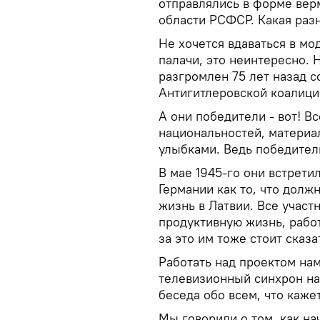
отправлялись в форме вер
области РСФСР. Какая раз
Не хочется вдаваться в мо
палачи, это неинтересно. 
разгромлен 75 лет назад 
Антигитлеровской коалици
А они победители - вот! В
национальностей, материал
улыбками. Ведь победител
В мае 1945-го они встрет
Германии как то, что долж
жизнь в Латвии. Все участ
продуктивную жизнь, работ
за это им тоже стоит сказа
Работать над проектом нам
телевизионный синхрон на
беседа обо всем, что каж
Мы говорили о том, как на