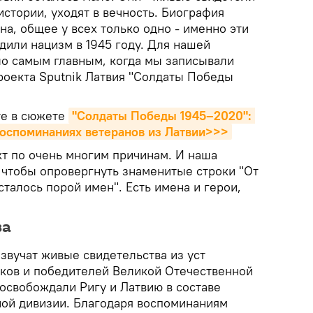
стории, уходят в вечность. Биография
на, общее у всех только одно - именно эти
дили нацизм в 1945 году. Для нашей
ло самым главным, когда мы записывали
роекта Sputnik Латвия "Солдаты Победы
те в сюжете
"Солдаты Победы 1945–2020": 
воспоминаниях ветеранов из Латвии>>>
кт по очень многим причинам. И наша
 чтобы опровергнуть знаменитые строки "От
талось порой имен". Есть имена и герои,
ва
звучат живые свидетельства из уст
ков и победителей Великой Отечественной
освобождали Ригу и Латвию в составе
ой дивизии. Благодаря воспоминаниям