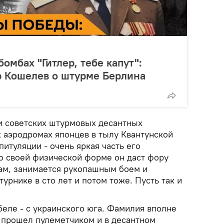
омбах "Гитлер, тебе капут":
р Кошелев о штурме Берлина
и советских штурмовых десантных
 аэродромах японцев в тылу Квантунской
питуляции - очень яркая часть его
 своей физической форме он даст фору
ам, занимается рукопашным боем и
урнике в сто лет и потом тоже. Пусть так и
еле - с украинского юга. Фамилия вполне
н прошел пулеметчиком и в десантном