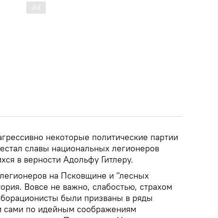
 агрессивно некоторые политические партии
дестал славы национальных легионеров
хся в верности Адольфу Гитлеру.
 легионеров на Псковщине и "лесных
тория. Вовсе не важно, слабостью, страхом
аборационисты были призваны в ряды
и сами по идейным соображениям