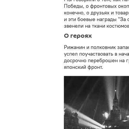
Победы, о фронтовых окоп
конечно, о друзьях и това
и эти боевые награды "За 
звенели на ткани костюмов
О героях
Рижанин и полковник запа
успел поучаствовать в нач
досрочно переброшен на г
японский фронт.