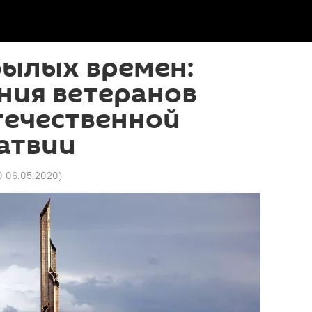
былых времен:
ния ветеранов
течественной
атвии
0 06.05.2020
)