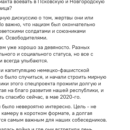
махта воевать в Псковскую и Новгородскую
ница?
дную дискуссию о том, жертвы они или
Но важно, что нацизм был окончательно
советскими солдатами и союзниками
и. Освободителями.
сем уже хорошо за девяносто. Разных
ьного и социального статуса, но все с
и всегда улыбаются.
или капитуляцию немецко-фашистской
но было случиться, и начали строить мирную
ники этого спецпроекта прожили долгую и
ая на благо развития нашей республики, и
ть спасибо сейчас, в мае 2020-го.
 было невероятно интересно. Цель - не
 камеру в коротком формате, а долгая
ется самым важным для наших собеседников.
чалась война и где они встретили день