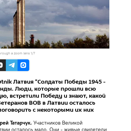
hrough a zoom lens 1/7
tnik Латвия "Солдаты Победы 1945 -
генды. Люди, которые прошли всю
ю, встретили Победу и знают, какой
Ветеранов ВОВ в Латвии осталось
поговорить с некоторыми их них
рей Татарчук.
Участников Великой
твии осталось мало. Они - живые свидетели