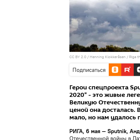
CC BY 2.0
/
Henning Klokkeråsen
/
Riga t
Подписаться
Герои спецпроекта Spu
2020" - это живые ле
Великую Отечественну
ценой она досталась. 
мало, но нам удалось 
РИГА, 6 мая — Sputnik, Анд
Отечественной войны в Ла