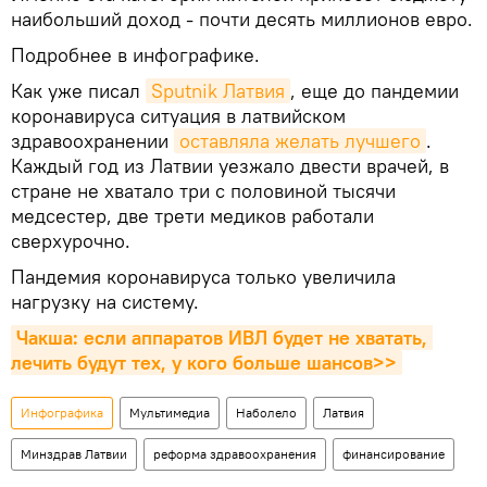
наибольший доход - почти десять миллионов евро.
Подробнее в инфографике.
Как уже писал
Sputnik Латвия
, еще до пандемии
коронавируса ситуация в латвийском
здравоохранении
оставляла желать лучшего
.
Каждый год из Латвии уезжало двести врачей, в
стране не хватало три с половиной тысячи
медсестер, две трети медиков работали
сверхурочно.
Пандемия коронавируса только увеличила
нагрузку на систему.
Чакша: если аппаратов ИВЛ будет не хватать, 
лечить будут тех, у кого больше шансов>>
Инфографика
Мультимедиа
Наболело
Латвия
Минздрав Латвии
реформа здравоохранения
финансирование